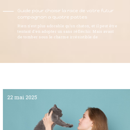
Guide pour choisir la race de votre futur
compagnon a quatre pattes
Rien n'est plus adorable qu'un chaton, et il peut être
tentant d'en adopter un sans réfléchir. Mais avant
de tomber sous le charme irrésistible de
22 mai 2025