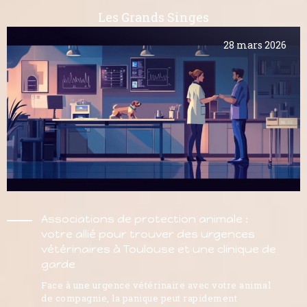
Les Grands Singes
28 mars 2026
Associations de protection animale :
votre allié pour trouver des urgences
vétérinaires à Toulouse et une clinique de
garde
Face à une urgence vétérinaire avec votre animal
de compagnie, la panique peut rapidement